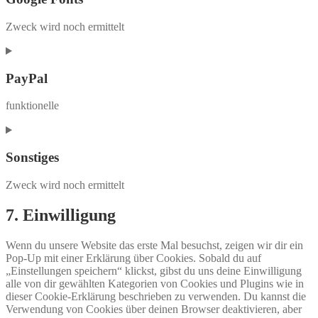
woocommerce
Zweck wird noch ermittelt
Consent
to
service
PayPal
google-
fonts
funktionelle
Consent
to
service
Sonstiges
paypal
Zweck wird noch ermittelt
Consent
7. Einwilligung
to
service
Wenn du unsere Website das erste Mal besuchst, zeigen wir dir ein
sonstiges
Pop-Up mit einer Erklärung über Cookies. Sobald du auf
„Einstellungen speichern“ klickst, gibst du uns deine Einwilligung
alle von dir gewählten Kategorien von Cookies und Plugins wie in
dieser Cookie-Erklärung beschrieben zu verwenden. Du kannst die
Verwendung von Cookies über deinen Browser deaktivieren, aber