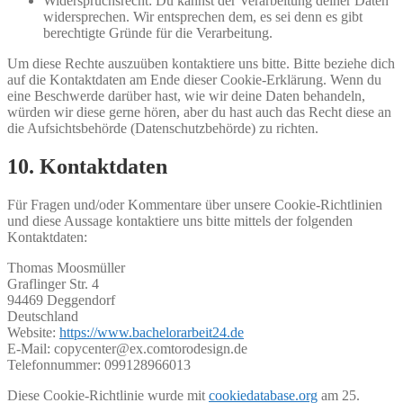
Widerspruchsrecht: Du kannst der Verarbeitung deiner Daten
widersprechen. Wir entsprechen dem, es sei denn es gibt
berechtigte Gründe für die Verarbeitung.
Um diese Rechte auszuüben kontaktiere uns bitte. Bitte beziehe dich
auf die Kontaktdaten am Ende dieser Cookie-Erklärung. Wenn du
eine Beschwerde darüber hast, wie wir deine Daten behandeln,
würden wir diese gerne hören, aber du hast auch das Recht diese an
die Aufsichtsbehörde (Datenschutzbehörde) zu richten.
10. Kontaktdaten
Für Fragen und/oder Kommentare über unsere Cookie-Richtlinien
und diese Aussage kontaktiere uns bitte mittels der folgenden
Kontaktdaten:
Thomas Moosmüller
Graflinger Str. 4
94469 Deggendorf
Deutschland
Website:
https://www.bachelorarbeit24.de
E-Mail:
copycenter@
ex.com
torodesign.de
Telefonnummer: 099128966013
Diese Cookie-Richtlinie wurde mit
cookiedatabase.org
am 25.