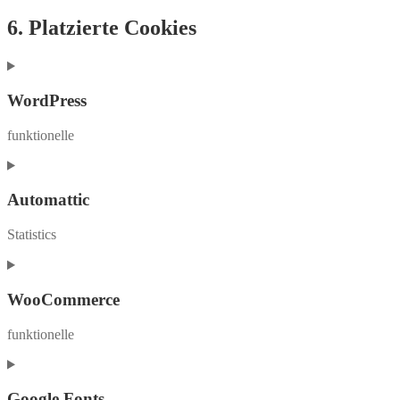
6. Platzierte Cookies
WordPress
funktionelle
Consent
to
service
Automattic
wordpress
Statistics
Consent
to
service
WooCommerce
automattic
funktionelle
Consent
to
service
Google Fonts