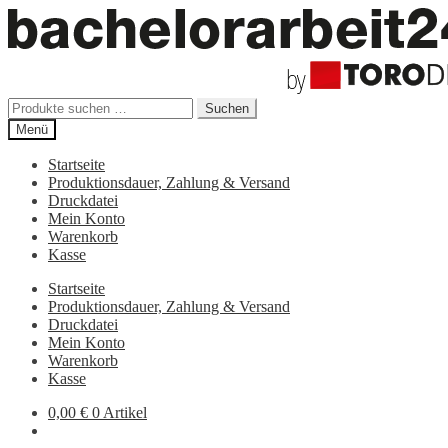
Zur
Zum
Navigation
Inhalt
springen
springen
Suchen
Suchen
nach:
Menü
Startseite
Produktionsdauer, Zahlung & Versand
Druckdatei
Mein Konto
Warenkorb
Kasse
Startseite
Produktionsdauer, Zahlung & Versand
Druckdatei
Mein Konto
Warenkorb
Kasse
0,00
€
0 Artikel